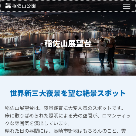
コ
ン
テ
ン
ツ
稲佐山展望台
へ
ス
キ
ッ
プ
世界新三大夜景を望む絶景スポット
稲佐山展望台は、夜景鑑賞に大変人気のスポットです。
床に散りばめられた照明による光の空間が、ロマンティッ
クな雰囲気を演出しています。
晴れた日の昼間には、長崎市街地はもちろんのこと、雲