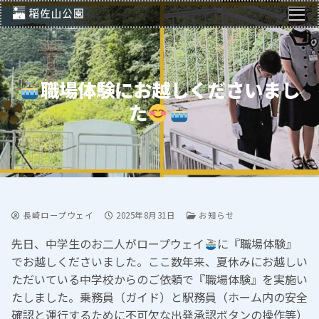
コ
ン
テ
ン
ツ
職場体験にお越しくださいまし
へ
た
ス
キ
ッ
プ
長崎ロープウェイ
2025年8月31日
お知らせ
先日、中学生のお二人がロープウェイ
に『職場体験』
でお越しくださいました。ここ数年来、夏休みにお越しい
ただいている中学校からのご依頼で『職場体験』を実施い
たしました。乗務員（ガイド）と駅務員（ホーム内の安全
確認と運行するために不可欠な出発承認ボタンの操作等）