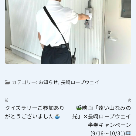
カテゴリー:
お知らせ
,
長崎ロープウェイ
投
前
次
稿
前
次
クイズラリーご参加あり
️
映画「遠い山なみの
ナ
の
の
がとうございました
光」✕長崎ロープウェイ
ビ
投
投
半券キャンペーン
稿:
稿:
ゲ
(9/16〜10/31)