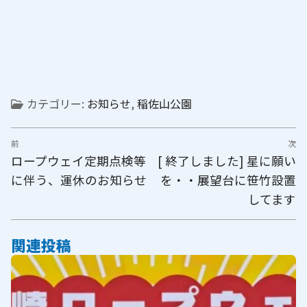
カテゴリー:
お知らせ
,
稲佐山公園
投
前
次
稿
前
次
ロープウェイ定期点検等
[ 終了しました] 星に願い
ナ
の
の
に伴う、運休のお知らせ
を・・展望台に笹竹設置
ビ
投
投
してます
稿:
稿:
ゲ
ー
関連投稿
シ
ョ
ン