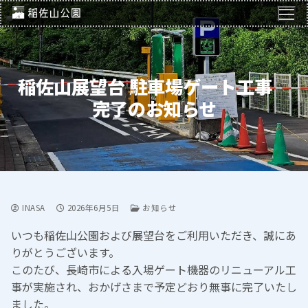
コ
ン
テ
ン
ツ
稲佐山展望台 駐車場ゲート工事
へ
完了のお知らせ
ス
キ
ッ
プ
INASA
2026年6月5日
お知らせ
いつも稲佐山公園および展望台をご利用いただき、誠にあ
りがとうございます。
このたび、長崎市による入場ゲート機器のリニューアル工
事が実施され、おかげさまで予定どおり無事に完了いたし
ました。